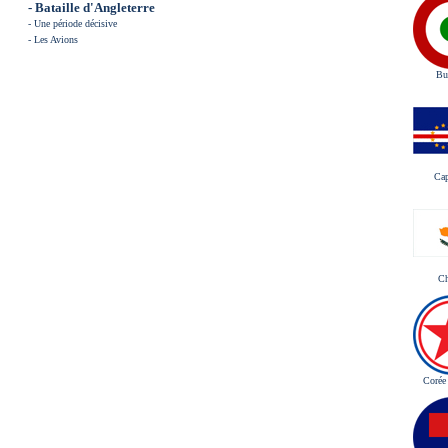
- Bataille d'Angleterre
-
Une période décisive
-
Les Avions
Bu
Ca
C
Corée