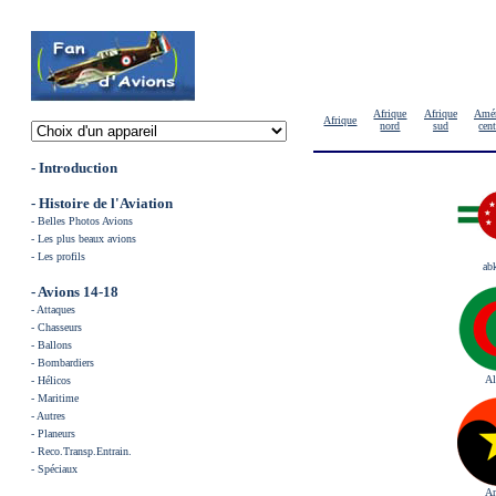
Afrique
Afrique
Amér
Afrique
nord
sud
cent
- Introduction
-
Histoire de l'Aviation
-
Belles Photos Avions
-
Les plus beaux avions
-
Les profils
ab
- Avions 14-18
-
Attaques
-
Chasse
urs
-
Ballons
-
Bombardiers
Al
-
Hélicos
-
Maritime
-
Autres
-
Planeurs
-
Reco.Transp.Entrain.
-
Spéciaux
A