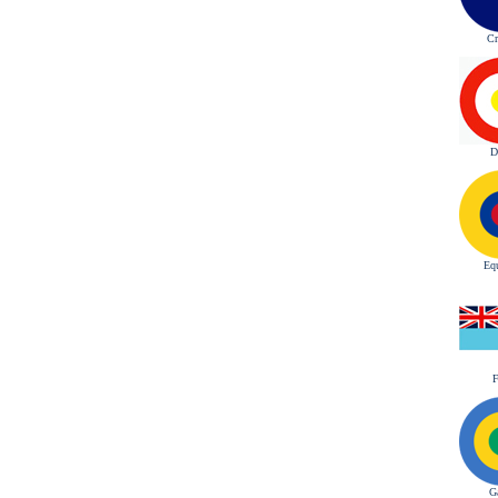
Cr
D
Eq
F
G