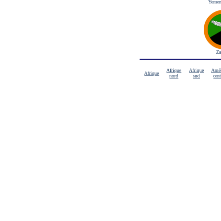
Yemen
Za
Afrique
Afrique
Amér
Afrique
nord
sud
cent