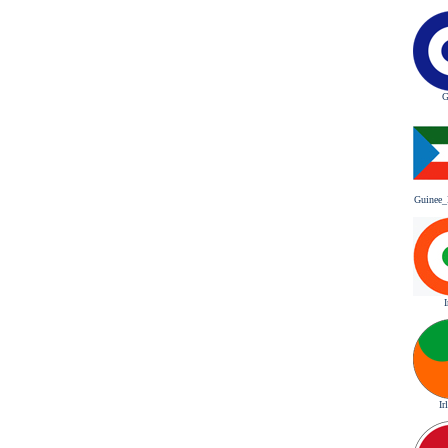
G
Guinee_
Ir