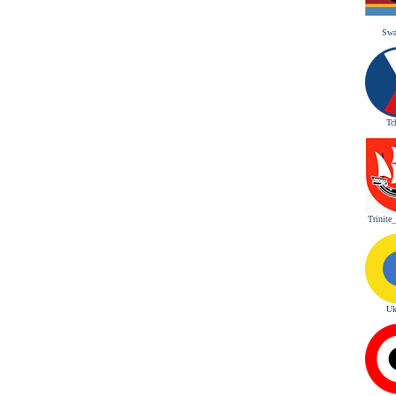
Swa
Tc
Trinite
Uk