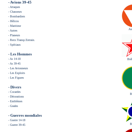
- Avions 39-45
-
Attaques
-
Chasseurs
-
Bombardiers
-
Hélicos
-
Maritime
Au
-
Autres
-
Planeurs
-
Reco.Transp.Entrain
.
-
Spéciaux
- Les
Hommes
-
As 14-18
Bié
-
As 39-45
-
Les Avionneurs
-
Les Exploits
-
Les Figures
- Divers
-
Cocardes
B
-
Décorations
-
Emblèmes
-
Grades
- Guerres mondiales
-
Guerre 14-18
B
-
Guerre 39-45