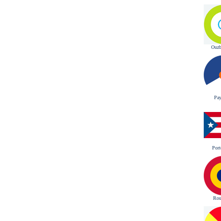
Ouzb
Pa
Por
Rou