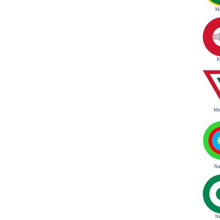
M
M
Me
Na
Ni