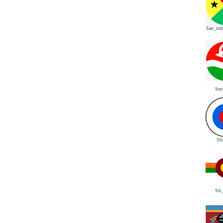
Sao_tom
Sey
Sl
Sri