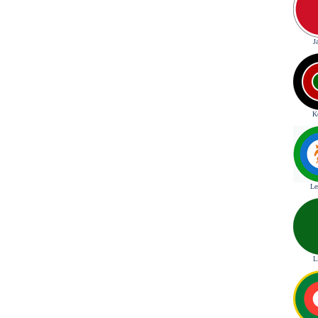
J
K
Le
L