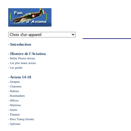
- Introduction
-
Histoire de l'Aviation
-
Belles Photos Avions
-
Les plus beaux avions
-
Les profils
- Avions 14-18
-
Attaques
-
Chasse
urs
-
Ballons
-
Bombardiers
-
Hélicos
-
Maritime
-
Autres
-
Planeurs
-
Reco.Transp.Entrain.
-
Spéciaux