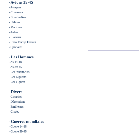
- Avions 39-45
-
Attaques
-
Chasseurs
-
Bombardiers
-
Hélicos
-
Maritime
-
Autres
-
Planeurs
-
Reco.Transp.Entrain
.
-
Spéciaux
- Les
Hommes
-
As 14-18
-
As 39-45
-
Les Avionneurs
-
Les Exploits
-
Les Figures
- Divers
-
Cocardes
-
Décorations
-
Emblèmes
-
Grades
- Guerres mondiales
-
Guerre 14-18
-
Guerre 39-45