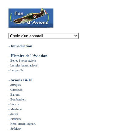
- Introduction
-
Histoire de l'Aviation
-
Belles Photos Avions
-
Les plus beaux avions
-
Les profils
- Avions 14-18
-
Attaques
-
Chasse
urs
-
Ballons
-
Bombardiers
-
Hélicos
-
Maritime
-
Autres
-
Planeurs
-
Reco.Transp.Entrain.
-
Spéciaux