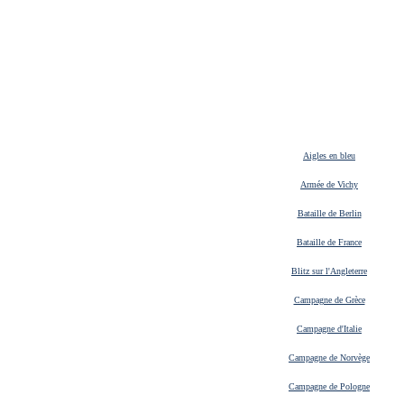
Aigles en bleu
Armée de Vichy
Bataille de Berlin
Bataille de France
Blitz sur l'Angleterre
Campagne de Grèce
Campagne d'Italie
Campagne de Norvège
Campagne de Pologne