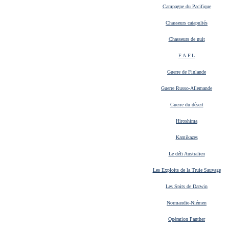
Campagne du Pacifique
Chasseurs catapultés
Chasseurs de nuit
F.A.F.L
Guerre de Finlande
Guerre Russo-Allemande
Guerre du désert
Hiroshima
Kamikazes
Le défi Australien
Les Exploits de la Truie Sauvage
Les Spits de Darwin
Normandie-Niémen
Opération Panther