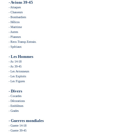
- Avions 39-45
-
Attaques
-
Chasseurs
-
Bombardiers
-
Hélicos
-
Maritime
-
Autres
-
Planeurs
-
Reco.Transp.Entrain
.
-
Spéciaux
- Les
Hommes
-
As 14-18
-
As 39-45
-
Les Avionneurs
-
Les Exploits
-
Les Figures
- Divers
-
Cocardes
-
Décorations
-
Emblèmes
-
Grades
- Guerres mondiales
-
Guerre 14-18
-
Guerre 39-45