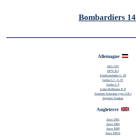
Bombardiers 14
Allemagne
AEG GIV
DFW R-I
Friedrichshafen G. III
Gotha G I - G IV
Gotha G.V
Linke-Hoffmann R.II
Siemens-Schuckert type G/R.I
Zeppelin Staaken
Angleterre
Airco DH1
Airco DH4
Airco DH9
Airco DH10