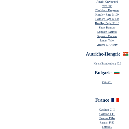
Austin Greyhound
Avro 504
Blackburn Kangaroo
Handley Page 0/100
Handley Page 0/400
Handley Page HP 15
Short Bomber
Sopwith Tabloid
Sopwith Cuckoo
Tarrant
Tabor
Vickers 27A Vimy
Autriche-Hongrie
Hansa-Brandenburg G.I
Bulgarie
Otto C1
France
Caudron G III
Caudron r 11
Farman 1914
Farman F.50
Letord 5