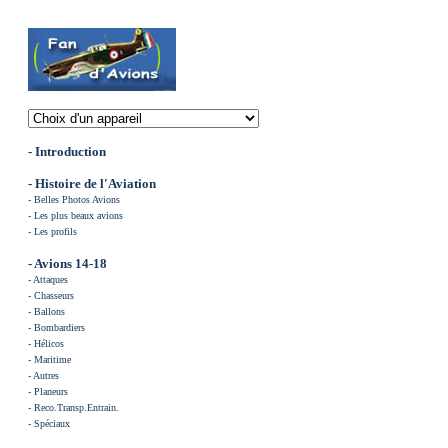
- Introduction
-
Histoire de l'Aviation
-
Belles Photos Avions
-
Les plus beaux avions
-
Les profils
- Avions 14-18
-
Attaques
-
Chasse
urs
-
Ballons
-
Bombardiers
-
Hélicos
-
Maritime
-
Autres
-
Planeurs
-
Reco.Transp.Entrain.
-
Spéciaux