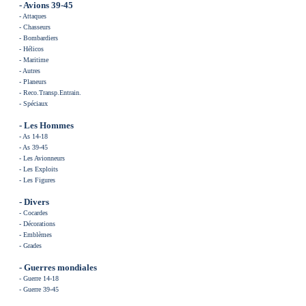
- Avions 39-45
-
Attaques
-
Chasseurs
-
Bombardiers
-
Hélicos
-
Maritime
-
Autres
-
Planeurs
-
Reco.Transp.Entrain
.
-
Spéciaux
- Les
Hommes
-
As 14-18
-
As 39-45
-
Les Avionneurs
-
Les Exploits
-
Les Figures
- Divers
-
Cocardes
-
Décorations
-
Emblèmes
-
Grades
- Guerres mondiales
-
Guerre 14-18
-
Guerre 39-45