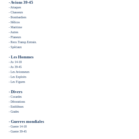
- Avions 39-45
-
Attaques
-
Chasseurs
-
Bombardiers
-
Hélicos
-
Maritime
-
Autres
-
Planeurs
-
Reco.Transp.Entrain
.
-
Spéciaux
- Les
Hommes
-
As 14-18
-
As 39-45
-
Les Avionneurs
-
Les Exploits
-
Les Figures
- Divers
-
Cocardes
-
Décorations
-
Emblèmes
-
Grades
- Guerres mondiales
-
Guerre 14-18
-
Guerre 39-45