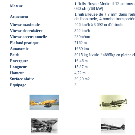
1
Rolls-Royce Merlin II 12 pistons
Moteur
030 ch (768 kW).
1 mitrailleuse de 7,7 mm dans l'aile
Armement
de l'habitacle; 4 bombe transporté
Vitesse maximale
406 km/h à 3 692 m d'altitude
Vitesse de croisière
322 km/h
Vitesse ascensionnelle
280m/mn
Plafond pratique
7162 m
Autonomie
1689 km
Poids
3015 kg à vide / 4895kg en pleine c
Envergure
16,46 m
Longueur
15,87 m
Hauteur
4,72 m
Surface alaire
39,20 m2
Equipage
3