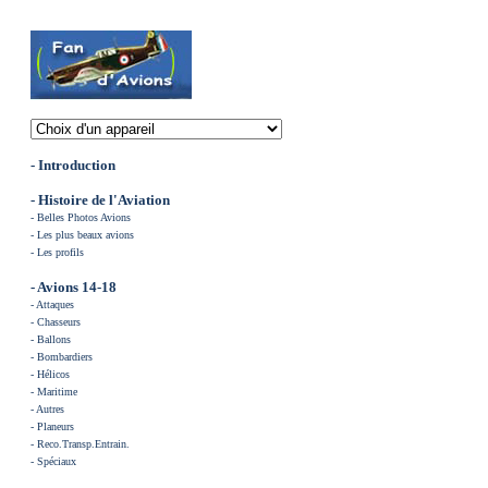
- Introduction
-
Histoire de l'Aviation
-
Belles Photos Avions
-
Les plus beaux avions
-
Les profils
- Avions 14-18
-
Attaques
-
Chasse
urs
-
Ballons
-
Bombardiers
-
Hélicos
-
Maritime
-
Autres
-
Planeurs
-
Reco.Transp.Entrain.
-
Spéciaux