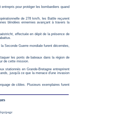
ut entrepris pour protéger les bombardiers quand
érationnelle de 278 km/h, les Battle reçurent
onnes blindées ennemies avançant à travers la
aëstricht, effectuée en dépit de la présence de
abattus.
ur la Seconde Guerre mondiale furent décernées,
attaquer les ponts de bateaux dans la région de
r de cette mission.
 eux stationnés en Grande-Bretagne entreprirent
ands, jusqu'à ce que la menace d'une invasion
orquage de cibles. Plusieurs exemplaires furent
ues
'équipage