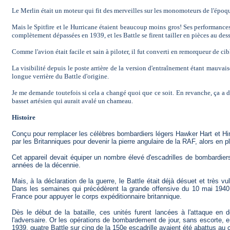
Le Merlin était un moteur qui fit des merveilles sur les monomoteurs de l'époque,
Mais le Spitfire et le Hurricane étaient beaucoup moins gros! Ses performance
complètement dépassées en 1939, et les Battle se firent tailler en pièces au des
Comme l'avion était facile et sain à piloter, il fut converti en remorqueur de ci
La visibilité depuis le poste arrière de la version d'entraînement étant mauvais
longue verrière du Battle d'origine.
Je me demande toutefois si cela a changé quoi que ce soit. En revanche, ça a d
basset artésien qui aurait avalé un chameau.
Histoire
Conçu pour remplacer les célèbres bombardiers légers Hawker Hart et Hind
par les Britanniques pour devenir la pierre angulaire de la RAF, alors en p
Cet appareil devait équiper un nombre élevé d'escadrilles de bombardier
années de la décennie.
Mais, à la déclaration de la guerre, le Battle était déjà désuet et très 
Dans les semaines qui précédèrent la grande offensive du 10 mai 1940, 
France pour appuyer le corps expéditionnaire britannique.
Dès le début de la bataille, ces unités furent lancées à l'attaque en 
l'adversaire. Or les opérations de bombardement de jour, sans escorte, e
1939, quatre Battle sur cinq de la 150e escadrille avaient été abattus au c