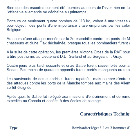
Bien que des escortes eussent été fournies au cours de l'hiver, rien ne f
l'offensive allemande se déchaîna au printemps.
Porteurs de seulement quatre bombes de 113 kg, volant à une vitesse op
pour objectif des ponts d'une importance vitale empruntés par les col
Belgique.
Au cours d'une attaque menée par la 2e escadrille contre les ponts de M
chasseurs et d'une Flak déchaînée, presque tous les bombardiers furent 
A la suite de cette opération, les premières Victoria Cross de la RAF po
à titre posthume, au Lieutenant D.E. Garland et au Sergeant T. Gray.
Quatre jours plus tard, soixante et onze Battle furent rassemblés pour 
Sedan. Pas moins de quarante appareils furent portés manquants au retou
Les survivants de ces escadrilles furent rapatriés, mais nombre d'entre
des attaques contre les ports de la Manche tombés aux mains des Allem
se fût éloignée.
Après quoi, le Battle fut relégué aux missions d'entraînement et de rem
expédiés au Canada et confiés à des écoles de pilotage.
Caractéristiques Techniq
Type
Bombardier léger à 2 ou 3 hommes d