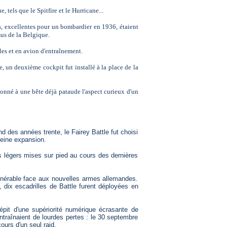
 tels que le Spitfire et le Hurricane...
s, excellentes pour un bombardier en 1936, étaient
sus de la Belgique.
bles et en avion d'entraînement.
e, un deuxième cockpit fut installé à la place de la
onné à une bête déjà pataude l'aspect curieux d'un
 des années trente, le Fairey Battle fut choisi
leine expansion.
s légers mises sur pied au cours des dernières
vulnérable face aux nouvelles armes allemandes.
dix escadrilles de Battle furent déployées en
dépit d'une supériorité numérique écrasante de
ntraînaient de lourdes pertes : le 30 septembre
ours d'un seul raid.